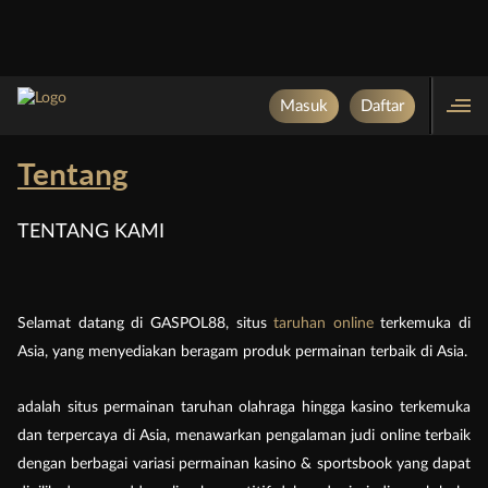
Masuk
Daftar
Tentang
TENTANG KAMI
Selamat datang di GASPOL88, situs
taruhan online
terkemuka di
Asia, yang menyediakan beragam produk permainan terbaik di Asia.
adalah situs permainan taruhan olahraga hingga kasino terkemuka
dan terpercaya di Asia, menawarkan pengalaman judi online terbaik
dengan berbagai variasi permainan kasino & sportsbook yang dapat