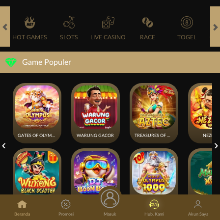
HOT GAMES
SLOTS
LIVE CASINO
RACE
TOGEL
OL
Game Populer
GATES OF OLYMPUS POP
WARUNG GACOR
TREASURES OF AZTEC
NEZHA 
WUKONG - BLACK SCATTER
DJ BOOM BOOM
GATES OF OLYMPUS 1000
Beranda
Promosi
Masuk
Hub. Kami
Akun Saya