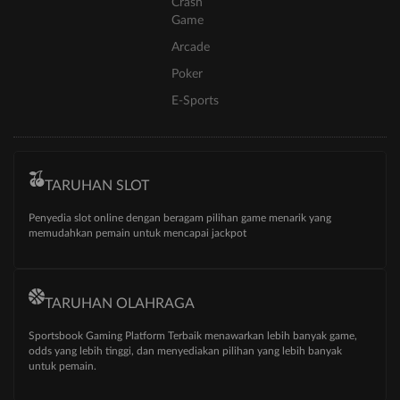
Crash
Game
Arcade
Poker
E-Sports
TARUHAN SLOT
Penyedia slot online dengan beragam pilihan game menarik yang
memudahkan pemain untuk mencapai jackpot
TARUHAN OLAHRAGA
Sportsbook Gaming Platform Terbaik menawarkan lebih banyak game,
odds yang lebih tinggi, dan menyediakan pilihan yang lebih banyak
untuk pemain.