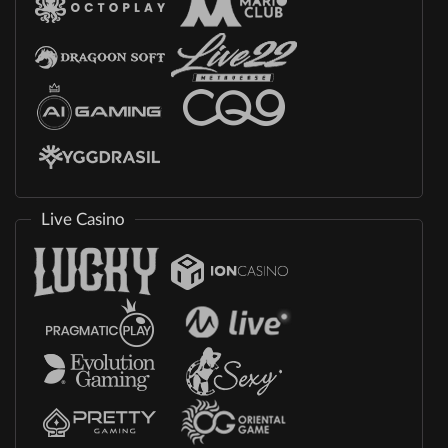
Live Casino