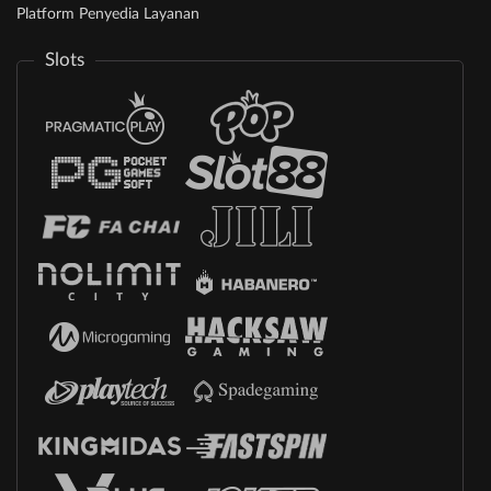
Platform Penyedia Layanan
Slots