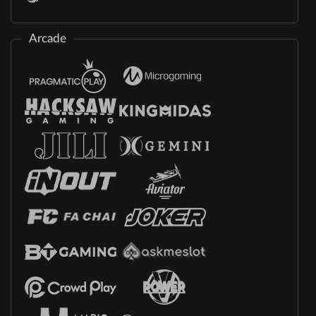
Arcade