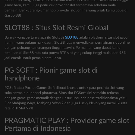
Cek ombak yang biasa perlu dilakukan adalah cek RTP Slot, Jam Gacor hingga
game baru, kamu juga perlu cek provider slot terpercaya sebelum mulai
bermain. Berikut rangkuman top provider slot online yang wajib kamu coba di
Gaspol88!
SLOT88 : Situs Slot Resmi Global
Banyak yang bertanya apa itu Slot88?
SLOT88
adalah platform situs slot gacor
hari ini yang sedang naik daun. Slot88 juga menyediakan permainan slot online
dengan peluang kemenangan tinggi maxwin. Permainan yang dapat kamu
temukan di Slot88 rata-rata punya RTP slot yang cukup tinggi mulai dari 98%
jadi cocok untuk pemain pemula ya.
PG SOFT : Pionir game slot di
handphone
PGSoft atau Pocket Games Soft dibuat khusus untuk para pecinta slot yang
suka bermain di ponsel pintarnya. Situs slot PGSoft kini semakin terkenal
dengan game-game menarik dengan unsur-unsur chinese tradisionalnya yaitu
Slot Mahjong Ways, Mahjong Ways 2 dan juga Lucky Neko yang memiliki rata-
rata RTP Slot 97%.
PRAGMATIC PLAY : Provider game slot
Pertama di Indonesia