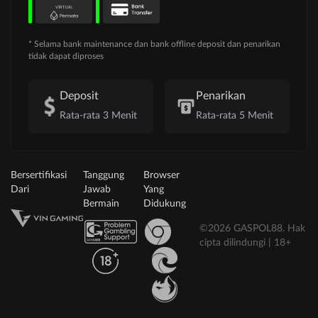
* Selama bank maintenance dan bank offline deposit dan penarikan
tidak dapat diproses
Deposit
Penarikan
Rata-rata 3 Menit
Rata-rata 5 Menit
Bersertifikasi
Tanggung
Browser
Dari
Jawab
Yang
Bermain
Didukung
©2026 GASPOL88. Hak
cipta dilindungi | 18+