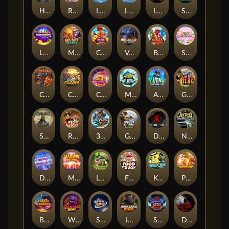
Hand of Anubis
Rise of Fortuna
LE FOOTBALL FAN
LE HOOLIGAN
Life and Death
Shadow Treasure
Lucky Multifruit
Merlin's Mania
Chicken Man
Valhalla: Wild Winter
Blaze Buddies
Sticky Candyland
Crystal Robot
Coop Clash
Chocolate Rocket
Marlin Masters Atlantis
Aliens Among Us
Grug Make Fire
Sand and Ashes
Red Rascal™
3 Cursed Chests™
Great Game Rockies
Death Becomes You
Nitro Nights
Dandy Diamonds
Max Win Machine
Le Prechaun
Fred's Food Truck
Keep 'em
Piggy Cluster Hunt
Barrel Bonanza
Wild Dojo Strike
Space Zoo
Junkyard Kings
Shadow Strike
Dark Spiral