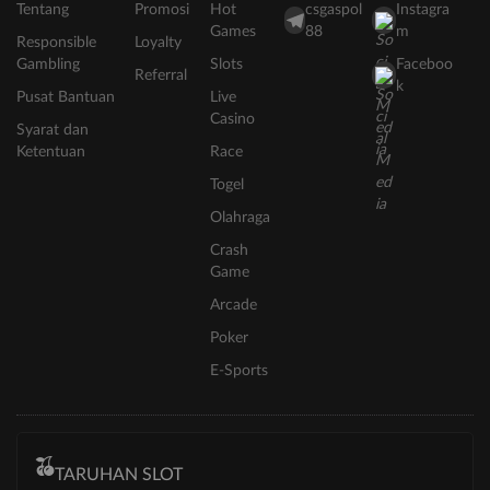
Tentang
Promosi
Hot
csgaspol
Instagra
Games
88
m
Responsible
Loyalty
Gambling
Slots
Faceboo
Referral
k
Pusat Bantuan
Live
Casino
Syarat dan
Ketentuan
Race
Togel
Olahraga
Crash
Game
Arcade
Poker
E-Sports
TARUHAN SLOT