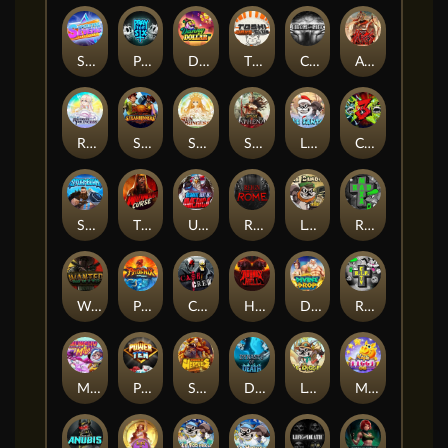
Superstar Sevens
PRAY FOR SIX
Danny Dollar
TOSHI WAYS CLUB
CIRCLE OF LIFE
ARMY OF ARES
RAINBOW PRINCESS
STEAMRUNNERS
SUN PRINCESS
SPEAR OF ATHENA
LE SANTA
CHAOS CREW 3
STORMBORN
THE WILDWOOD CURSE
Ultimate Slot of America
Reign of Rome
Le Bandit
Rad Maxx
Wanted Dead or a Wild
Phoenix
Cash Crew
Hounds Of Hell
Divine Drop
RIP City
Munchy Milo
Power of 10
Strength Of Hercules
Dynasty of Death
Le Digger
Magic Piggy OG