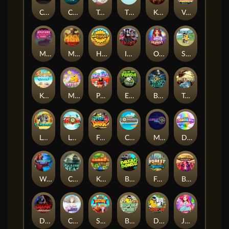
Chaos Crew
Cubes 2
Tai The Toad
The Respinners
Klowns
Vending Machine
Mystery Motel
Mayan Stackways
Harvest Wilds
Immortal Desire
Orb of Destiny
Stack'em
Keep 'em Cool
Magic Piggy
Pug Life
Eye of the Panda
Beast Below
Temple of Torment
Le Pharaoh
Let It Snow
Fear the Dark
Cash Compass
Miami Multiplier
Double Rainbow
Warrior Ways
Cursed Seas
King Carrot
Break Bones
Forest Fortune
Buffalo Stack'n'Sync
Dark Summoning
Cloud Princess
Shaolin Master
Book of Time
Drop'em
Jelly Slice