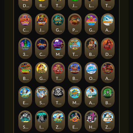
Darkside Prairie: Magical Beast
Raidmark
The Lost Book of Mummy’s Curse
Jumpasaurs
Leatherheads
The Jack & Rose
Crowned Corners
Junkyard Kings 2
Ghostly Hallows
Peek & Pounce
Gobstopper Grind
Avalanche
3 Arcane Cauldrons
Crownlings Clusters
Midnight Mirage
Tikitopia BoosterBelt
Bonnie's Buccaneers
Demon Queen
Buzz Patrol
Gearlab Genius
The Crime File
Behind Bars: Masterplan
Opa Santorini!
Arena of Iron
Epic Ze Zeus
Supreme Zeus
THE COUNT
MARLIN MASTERS: THE BIG HAUL
Aiko and the Wind Spirit
Booze Bash
SixSixSix
Invictus
Ze Zeus
Eye of Medusa
Hot Ross
Zeus Ze Zecond