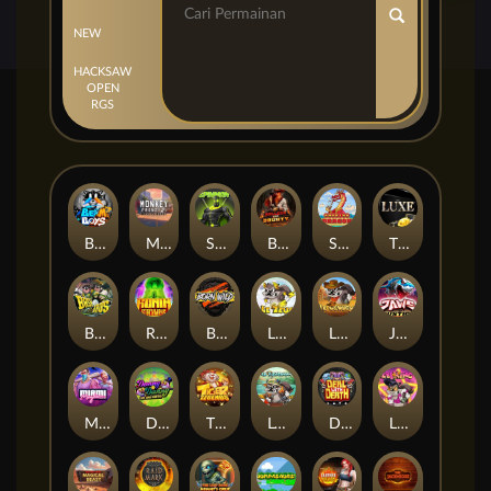
NEW
HACKSAW
OPEN
RGS
Beam Boys
Monkey Frenzy 2: Boss is Here!
Spinman
BULLETS AND BOUNTY
SMOKING DRAGON
The Luxe
BASH BROS
Ronin Stackways
Born Wild
LE ZEUS
LE COWBOY
JAWS OF JUSTICE
MIAMI MAYHEM
DONNY AND DANNY
TIGER LEGENDS
Le Fisherman
DEAL WITH DEATH
LE KING