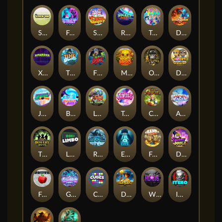
Stick'em
Feel The Beat
Snow Slingers
Rocket Reels
Twisted Lab
Dragon’s Domain
Xpander
Time Spinners
Fire My Laser
Mighty Masks
Outlasw Inc
Donut Division
Joker Bombs
BOUNCY BOMBS
Le Viking
Tasty Treats
Cash Quest
Alpha Eagle
The Bowery Boys
Limbo
Rise of Ymir
Evil Eyes
Frank's Farm
DONNY DOUGH
Frutz
Gronk's Gems
Cubes
Dawn of Kings
Wings of Horus
ITERO