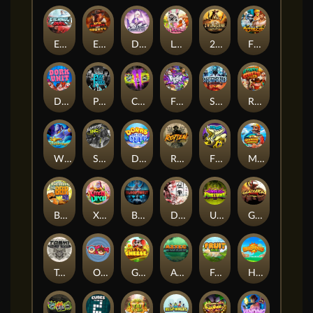
Eternal Duel
EPIC BULLETS & BOUNTY
Dusk Princess
Le Bunny
2 Wild 2 Die
Fist Of Destruction
Dork Unit
Pray for Three
Chaos Crew 2
Fighter Pit
Stormforged
Rusty & Curly
Wishbringer
Slayers Inc
Dorks of The Deep
Rotten
FRKN Bananas
Marlin Master
Benny The Beer
Xmas Drop
Bloodthirst
Densho
Undead Fortune
Gladiator Legends
Toshi Video Club
OmNom
Get The Cheese
Aztec Twist
Fruit Duel
Hop'n'Pop