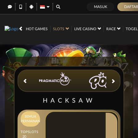
MASUK
DAFTA
IDR
12,675,517,
HOT GAMES
SLOTS
LIVE CASINO
RACE
TOGE
HACKSAW
SEMUA
PERMAINAN
TOP
SLOTS
20