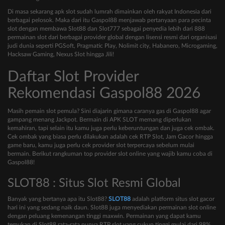
Di masa sekarang apk slot sudah lumrah dimainkan oleh rakyat Indonesia dari
berbagai pelosok. Maka dari itu Gaspol88 menjawab pertanyaan para pecinta
slot dengan membawa Slot88 dan Slot777 sebagai penyedia lebih dari 888
permainan slot dari berbagai provider global dengan lisensi resmi dari organisasi
judi dunia seperti PGSoft, Pragmatic Play, Nolimit city, Habanero, Microgaming,
Hacksaw Gaming, Nexus Slot hingga Jili!
Daftar Slot Provider
Rekomendasi Gaspol88 2026
Masih pemain slot pemula? Sini diajarin gimana caranya gas di Gaspol88 agar
gampang menang Jackpot. Bermain di APK SLOT memang diperlukan
kemahiran, tapi selain itu kamu juga perlu keberuntungan dan juga cek ombak.
Cek ombak yang biasa perlu dilakukan adalah cek RTP Slot, Jam Gacor hingga
game baru, kamu juga perlu cek provider slot terpercaya sebelum mulai
bermain. Berikut rangkuman top provider slot online yang wajib kamu coba di
Gaspol88!
SLOT88 : Situs Slot Resmi Global
Banyak yang bertanya apa itu Slot88?
SLOT88
adalah platform situs slot gacor
hari ini yang sedang naik daun. Slot88 juga menyediakan permainan slot online
dengan peluang kemenangan tinggi maxwin. Permainan yang dapat kamu
temukan di Slot88 rata-rata punya RTP slot yang cukup tinggi mulai dari 98%