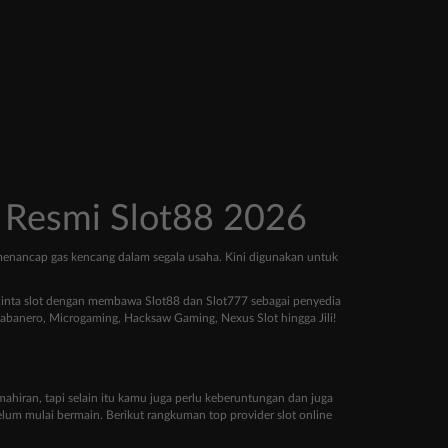
 Resmi Slot88 2026
k menancap gas kencang dalam segala usaha. Kini digunakan untuk
ecinta slot dengan membawa Slot88 dan Slot777 sebagai penyedia
y, Habanero, Microgaming, Hacksaw Gaming, Nexus Slot hingga Jili!
hiran, tapi selain itu kamu juga perlu keberuntungan dan juga
elum mulai bermain. Berikut rangkuman top provider slot online