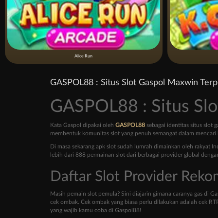
Alice Run
GASPOL88 : Situs Slot Gaspol Maxwin Ter
GASPOL88 : Situs Slo
Kata Gaspol dipakai oleh
GASPOL88
sebagai identitas situs slo
membentuk komunitas slot yang penuh semangat dalam mencari 
Di masa sekarang apk slot sudah lumrah dimainkan oleh rakyat I
lebih dari 888 permainan slot dari berbagai provider global dengan
Daftar Slot Provider Rek
Masih pemain slot pemula? Sini diajarin gimana caranya gas di 
cek ombak. Cek ombak yang biasa perlu dilakukan adalah cek RTP 
yang wajib kamu coba di Gaspol88!