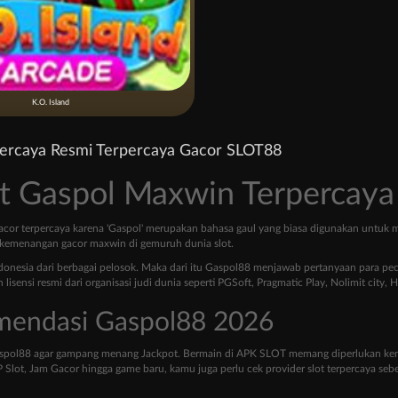
K.O. Island
percaya Resmi Terpercaya Gacor SLOT88
t Gaspol Maxwin Terpercaya
t gacor terpercaya karena 'Gaspol' merupakan bahasa gaul yang biasa digunakan untu
kemenangan gacor maxwin di gemuruh dunia slot.
ndonesia dari berbagai pelosok. Maka dari itu Gaspol88 menjawab pertanyaan para p
 lisensi resmi dari organisasi judi dunia seperti PGSoft, Pragmatic Play, Nolimit cit
omendasi Gaspol88 2026
Gaspol88 agar gampang menang Jackpot. Bermain di APK SLOT memang diperlukan kema
Slot, Jam Gacor hingga game baru, kamu juga perlu cek provider slot terpercaya seb