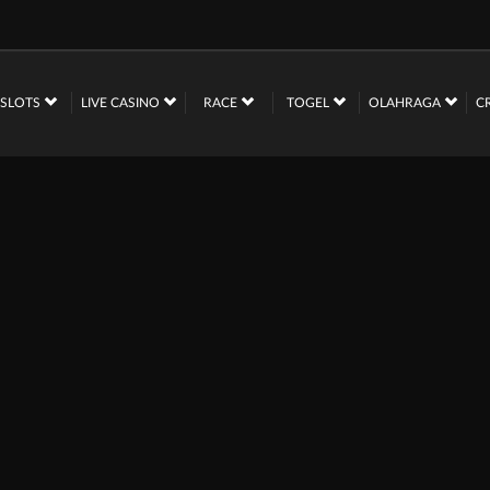
SLOTS
LIVE CASINO
RACE
TOGEL
OLAHRAGA
C