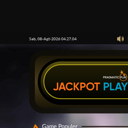
Sab, 08-Agt-2026 04.27.04
ada 30-Jun-2026 dari 15.00.00 sampai 30-Sep-2026 15.00.00. Selama waktu ini, PP 
JACKPOT
PLAY
Game Populer