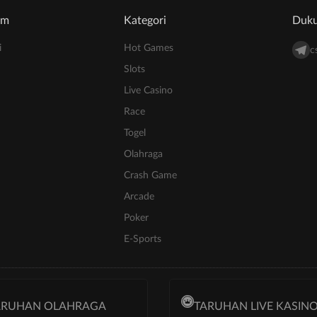
rm
Kategori
Duk
i
Hot Games
c
Slots
Live Casino
Race
Togel
Olahraga
Crash Game
Arcade
Poker
E-Sports
ARUHAN OLAHRAGA
TARUHAN LIVE KASIN