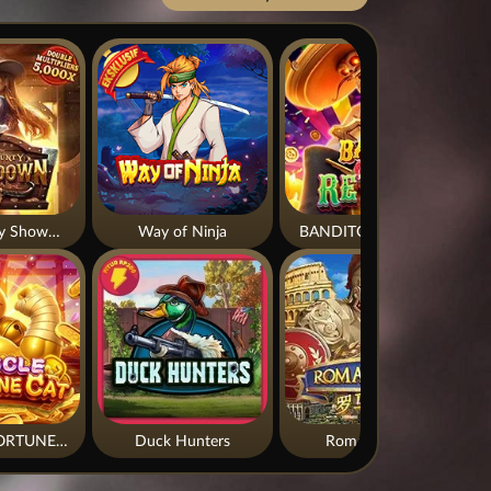
Wild Bounty Showdown
Way of Ninja
BANDITO RETURNS
MUSCLE FORTUNE CAT
Duck Hunters
Roma Legacy