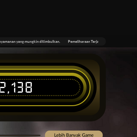
nan yang mungkin ditimbulkan.
Pemeliharaan Terjadwal: MarbleX pada 31-Jul-202
2,138
Lebih Banyak Game