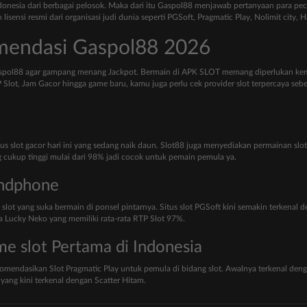
ndonesia dari berbagai pelosok. Maka dari itu Gaspol88 menjawab pertanyaan para p
 lisensi resmi dari organisasi judi dunia seperti PGSoft, Pragmatic Play, Nolimit cit
omendasi Gaspol88 2026
Gaspol88 agar gampang menang Jackpot. Bermain di APK SLOT memang diperlukan kemah
Slot, Jam Gacor hingga game baru, kamu juga perlu cek provider slot terpercaya sebe
tus slot gacor hari ini yang sedang naik daun. Slot88 juga menyediakan permainan s
 cukup tinggi mulai dari 98% jadi cocok untuk pemain pemula ya.
andphone
slot yang suka bermain di ponsel pintarnya. Situs slot PGSoft kini semakin terkena
a Lucky Neko yang memiliki rata-rata RTP Slot 97%.
 slot Pertama di Indonesia
omendasikan Slot Pragmatic Play untuk pemula di bidang slot. Awalnya terkenal deng
yang kini terkenal dengan Scatter Hitam.