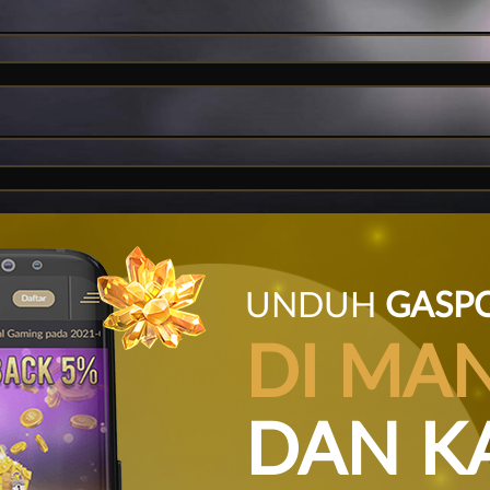
UNDUH
GASPO
DI MAN
DAN KA