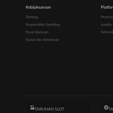
Kebijaksanaan
Platfo
Tentang
Promos
Responsible Gambling
Loyalty
Pusat Bantuan
Referral
Syarat dan Ketentuan
TARUHAN SLOT
T