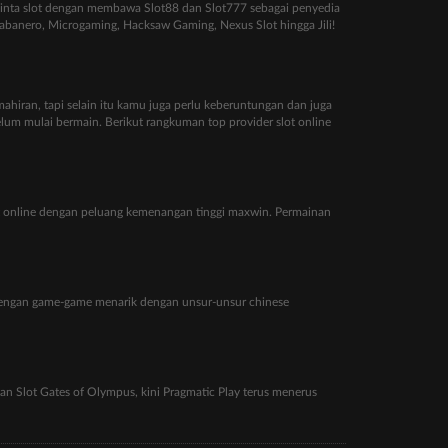
ecinta slot dengan membawa Slot88 dan Slot777 sebagai penyedia
y, Habanero, Microgaming, Hacksaw Gaming, Nexus Slot hingga Jili!
iran, tapi selain itu kamu juga perlu keberuntungan dan juga
lum mulai bermain. Berikut rangkuman top provider slot online
lot online dengan peluang kemenangan tinggi maxwin. Permainan
l dengan game-game menarik dengan unsur-unsur chinese
an Slot Gates of Olympus, kini Pragmatic Play terus menerus