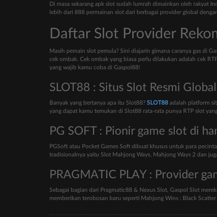
Di masa sekarang apk slot sudah lumrah dimainkan oleh rakyat I
lebih dari 888 permainan slot dari berbagai provider global dengan
Daftar Slot Provider Rek
Masih pemain slot pemula? Sini diajarin gimana caranya gas di 
cek ombak. Cek ombak yang biasa perlu dilakukan adalah cek RTP 
yang wajib kamu coba di Gaspol88!
SLOT88 : Situs Slot Resmi Global
Banyak yang bertanya apa itu Slot88?
SLOT88
adalah platform si
yang dapat kamu temukan di Slot88 rata-rata punya RTP slot yang
PG SOFT : Pionir game slot di h
PGSoft atau Pocket Games Soft dibuat khusus untuk para pecinta 
tradisionalnya yaitu Slot Mahjong Ways, Mahjong Ways 2 dan jug
PRAGMATIC PLAY : Provider game
Sebagai bagian dari Pragmatic88 & Nexus Slot, Gaspol Slot merek
memberikan terobosan baru seperti Mahjong Wins : Black Scatter 