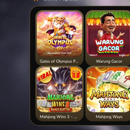
Gates of Olympus POP
Warung Gacor
Mahjong Wins 3 – Black Scatter
Mahjong Ways