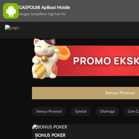
GASPOL88 Aplikasi Mobile
Jangan tampilkan lagi hari ini
Semua Promosi
Semua Promosi
Spesial
Olahraga
Live C
BONUS POKER