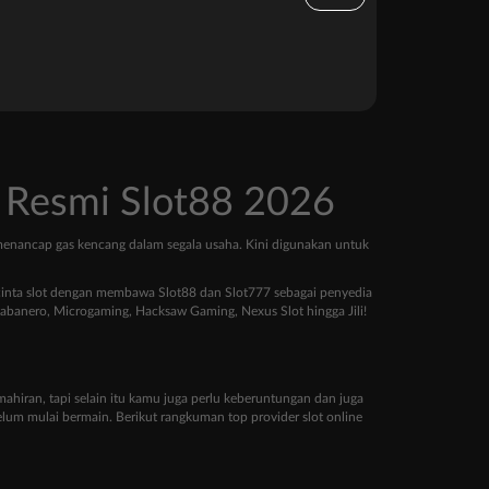
 Resmi Slot88 2026
k menancap gas kencang dalam segala usaha. Kini digunakan untuk
ecinta slot dengan membawa Slot88 dan Slot777 sebagai penyedia
y, Habanero, Microgaming, Hacksaw Gaming, Nexus Slot hingga Jili!
hiran, tapi selain itu kamu juga perlu keberuntungan dan juga
elum mulai bermain. Berikut rangkuman top provider slot online