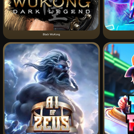
Black WuKong