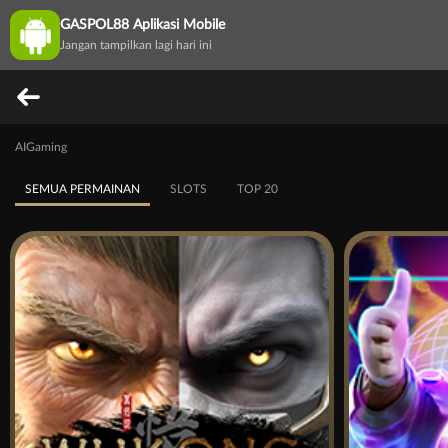
GASPOL88 Aplikasi Mobile
Jangan tampilkan lagi hari ini
AIGaming
SEMUA PERMAINAN
SLOTS
TOP 20