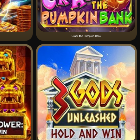
Crack the Pumpkin Bank