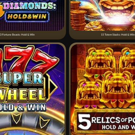
3 Fortune Beasts: Hold & Win
15 Totem Stacks: Hold & Win