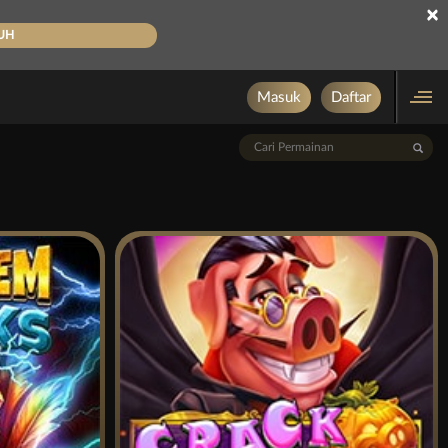
×
UH
Masuk
Daftar